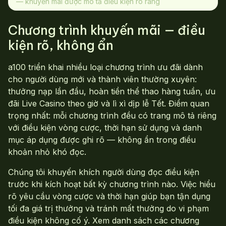
— khuyến mãi được mô tả điều kiện rõ ràng
Chương trình khuyến mãi — điều
kiện rõ, không ẩn
a100 triển khai nhiều loại chương trình ưu đãi dành
cho người dùng mới và thành viên thường xuyên:
thưởng nạp lần đầu, hoàn tiền thể thao hàng tuần, ưu
đãi Live Casino theo giờ và lì xì dịp lễ Tết. Điểm quan
trọng nhất: mỗi chương trình đều có trang mô tả riêng
với điều kiện vòng cược, thời hạn sử dụng và danh
mục áp dụng được ghi rõ — không ẩn trong điều
khoản nhỏ khó đọc.
Chúng tôi khuyến khích người dùng đọc điều kiện
trước khi kích hoạt bất kỳ chương trình nào. Việc hiểu
rõ yêu cầu vòng cược và thời hạn giúp bạn tận dụng
tối đa giá trị thưởng và tránh mất thưởng do vi phạm
điều kiện không cố ý. Xem danh sách các chương