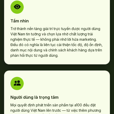
Tầm nhìn
Trở thành nền tảng giải trí trực tuyến được người dùng
Việt Nam tin tưởng và chọn lựa nhờ chất lượng trải
nghiệm thực tế — không phải nhờ lời hứa marketing.
Điều đó có nghĩa là liên tục cải thiện tốc độ, độ ổn định,
danh mục nội dung và chính sách khách hàng dựa trên
phản hồi thực từ người dùng.
Người dùng là trọng tâm
Mọi quyết định phát triển sản phẩm tại a100 đều đặt
người dùng Việt Nam lên trước — từ việc thêm phương