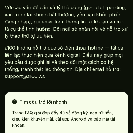
Với các vấn đề cần xử lý thủ công (giao dịch pending,
xác minh tài khoản bất thường, yêu cầu khóa phiên
đăng nhập), gửi email kèm thông tin tài khoản và mô
tả cụ thể tình huống. Đội ngũ sẽ phản hồi và hỗ trợ xử
lý theo thứ tự ưu tiên.
a100 không hỗ trợ qua số điện thoại hotline — tất cả
liên lạc thực hiện qua kênh digital. Điều này giúp mọi
yêu cầu được ghi lại và theo dõi một cách có hệ
thống, tránh thất lạc thông tin. Địa chỉ email hỗ trợ:
support@a100.ws
Tìm câu trả lời nhanh
Trang FAQ giải đáp đầy đủ về đăng ký, nạp rút tiền,
điều kiện khuyến mãi, cài app Android và bảo mật tài
khoản.