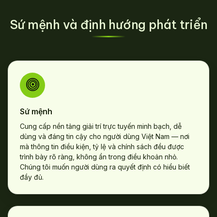
Sứ mệnh và định hướng phát triển
Sứ mệnh
Cung cấp nền tảng giải trí trực tuyến minh bạch, dễ
dùng và đáng tin cậy cho người dùng Việt Nam — nơi
mà thông tin điều kiện, tỷ lệ và chính sách đều được
trình bày rõ ràng, không ẩn trong điều khoản nhỏ.
Chúng tôi muốn người dùng ra quyết định có hiểu biết
đầy đủ.