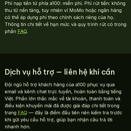
Phí nạp tiền từ phía a100: miễn phí. Phí rút tiền: không
thu từ nền tảng, tuy nhiên ví MoMo hoặc ngân hàng
có thể áp dụng phí theo chính sách riêng của họ.
Thông tin chi tiết về hạn mức và quy trình rút có trong
phần
FAQ
.
Dịch vụ hỗ trợ — liên hệ khi cần
Đội ngũ hỗ trợ khách hàng của a100 phục vụ qua
email và kênh chat trực tuyến, hoàn toàn bằng tiếng
Việt. Phần lớn thắc mắc về tài khoản, thanh toán và
điều kiện khuyến mãi đã được giải đáp chi tiết trong
trang
FAQ
— đây là điểm đầu tiên nên kiểm tra trước
khi gửi yêu cầu hỗ trợ, giúp bạn nhận câu trả lời
nhanh hơn.