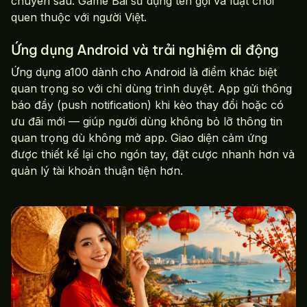
chuyên sâu. Game Bài sử dụng tên gọi và luật chơi
quen thuộc với người Việt.
Ứng dụng Android và trải nghiệm di động
Ứng dụng a100 dành cho Android là điểm khác biệt
quan trọng so với chỉ dùng trình duyệt. App gửi thông
báo đẩy (push notification) khi kèo thay đổi hoặc có
ưu đãi mới — giúp người dùng không bỏ lỡ thông tin
quan trọng dù không mở app. Giao diện cảm ứng
được thiết kế lại cho ngón tay, đặt cược nhanh hơn và
quản lý tài khoản thuận tiện hơn.